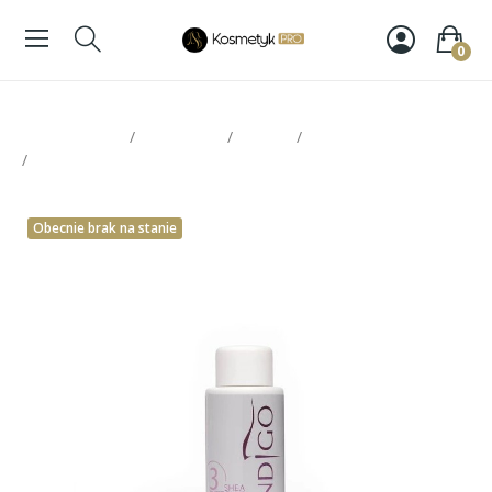
0
Strona glowna
Paznokcie
Indigo
Preparaty pomocnicze
Cleaner shea supershine effect 50ml
Obecnie brak na stanie