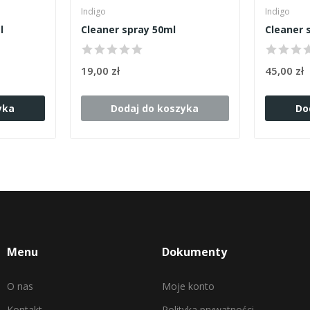
Indigo
Indigo
l
Cleaner spray 50ml
19,00 zł
45,00 zł
yka
Dodaj do koszyka
Do
Menu
Dokumenty
O nas
Moje konto
Kontakt
Polityka prywatności