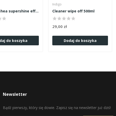
Indigo
Cleaner shea supershine effect 500ml
Cleaner wipe off 500ml
29,00 zł
daj do koszyka
Dodaj do koszyka
Newsletter
Bądź pierwszy, który się dowie. Zapisz się na newsletter już dziś!