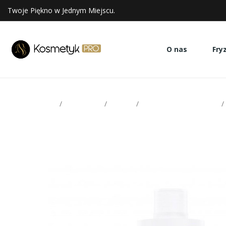
Twoje Piękno w Jednym Miejscu.
O nas
Fry
Strona glowna
Paznokcie
Indigo
Preparaty pomocnicze