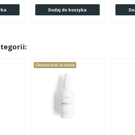
yka
Dodaj do koszyka
Do
tegorii:
Obecnie brak na stanie