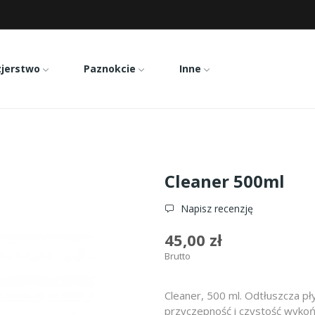
zjerstwo
Paznokcie
Inne
Cleaner 500ml
Cleaner 500ml
Napisz recenzję
45,00 zł
Brutto
Cleaner, 500 ml. Odtłuszcza p
przyczepność i czystość wykończ