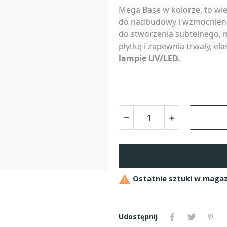
Mega Base w kolorze, to wie
do nadbudowy i wzmocnienia
do stworzenia subtelnego, 
płytkę i zapewnia trwały, e
lampie UV/LED.

Ostatnie sztuki w magaz
Udostępnij