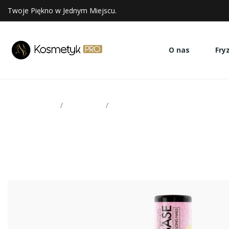
Twoje Piękno w Jednym Miejscu.
O nas
Fry
Strona glowna
Paznokcie
Victoria Vynn Shimmer Pink Mega 