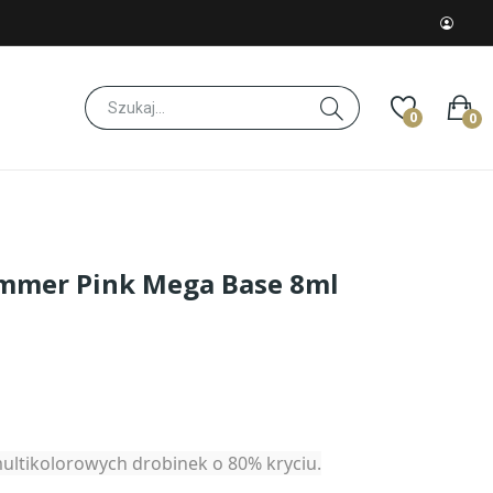
0
0
immer Pink Mega Base 8ml
ultikolorowych drobinek o 80% kryciu.