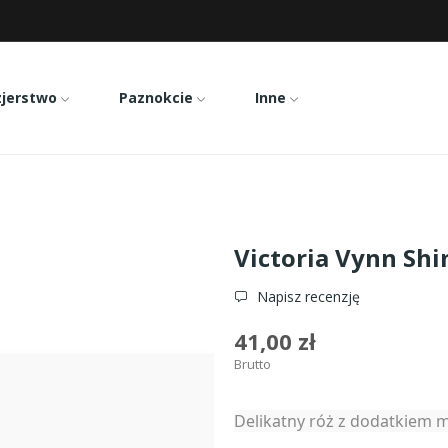
zjerstwo
Paznokcie
Inne
Base 8ml
Victoria Vynn Sh
Napisz recenzję
41,00 zł
Brutto
Delikatny róż z dodatkiem m