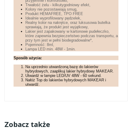
przyjemnie i komfortowo,
Trwałość żelu - kilkutygodniowy efekt,
Kolory nie pozostawiają smug,
Produkt HEMAFREE, TPO FREE
Idealnie wyprofilowany pędzelek,
Realny kolor na nakrętce, oraz luksusowa butelka
sprawiają, że produkt jest wyjątkowy,
Lakier jest zapakowany w kartonowe pudełeczko,
które zapewnia bezpieczeństwo podczas transportu, a
przy tym jest w pełni biodegradowalne*,
Pojemność: 8ml,
Lampa LED min. 48W - 1min.
Sposób użycia:
Na uprzednio utwardzoną bazę do lakierów
hybrydowych, zaaplikuj lakier hybrydowy MAKEAR.
Utwardź w lampie LED/UV 48W - 60 sekund.
Nałóż Top do lakierów hybrydowych MAKEAR i
utwardź.
Zobacz także