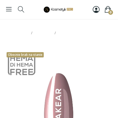
0
Strona glowna
Paznokcie
Makear Lakier Hybrydowy 586
8ml
Obecnie brak na stanie