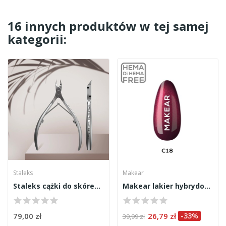
16 innych produktów w tej samej
kategorii:
Staleks
Makear
Staleks cążki do skórek Smart 31 3mm
Makear lakier hybrydowy C18 8ml
79,00 zł
26,79 zł
-33%
39,99 zł