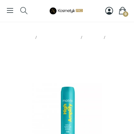
0
Strona glowna
Pielęgnacja włosów
Odżywki
Matrix
High Amplify, odżywka na objętość 300ml