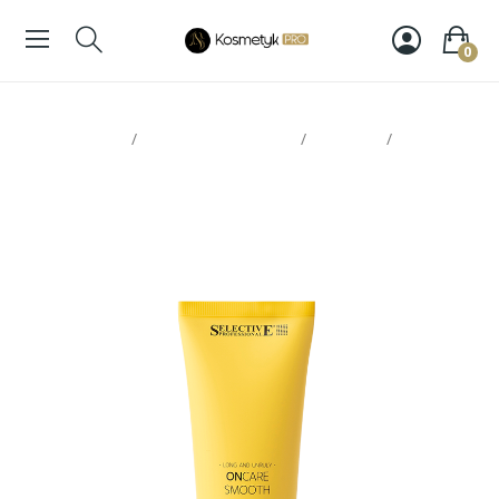
0
Strona glowna
Pielęgnacja włosów
Odżywki
Selective
Smooth odżywka 250ml