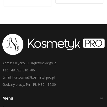
Adres: Giżycko, ul. Kętrzyńskiego 2
Tel: +48 728 310 706
Email: hurtownia@kosmetykpro.pl
Godziny pracy: Pn - Pt: 9:30 - 17:30
Menu
