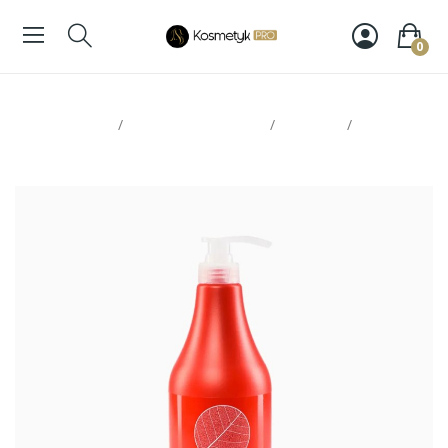
0
Strona glowna
Pielęgnacja włosów
Odżywki
Stapiz
balsam Argan 1000 ml