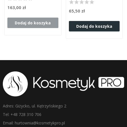
163,00 zł
65,50 zł
Dodaj do koszyka
Dodaj do koszyka
Adres: Giżycko, ul. Kętrzyńskiego 2
Tel: +48 728 310 706
Email: hurtownia@kosmetykpro.pl