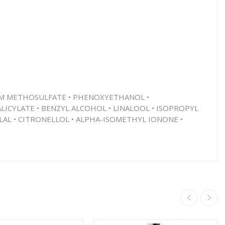
IUM METHOSULFATE • PHENOXYETHANOL •
LICYLATE • BENZYL ALCOHOL • LINALOOL • ISOPROPYL
AL • CITRONELLOL • ALPHA-ISOMETHYL IONONE •