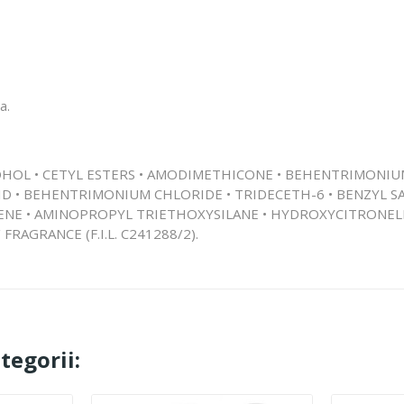
a.
ALCOHOL • CETYL ESTERS • AMODIMETHICONE • BEHENTRIMON
ID • BEHENTRIMONIUM CHLORIDE • TRIDECETH-6 • BENZYL SA
ENE • AMINOPROPYL TRIETHOXYSILANE • HYDROXYCITRONELL
RAGRANCE (F.I.L. C241288/2).
tegorii: