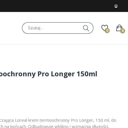
0
0
oochronny Pro Longer 150ml
czająca Loreal krem termoochronny Pro Longer, 150 ml, do
h na końcach. Odbudowuje włókno i wzmacnia długości,