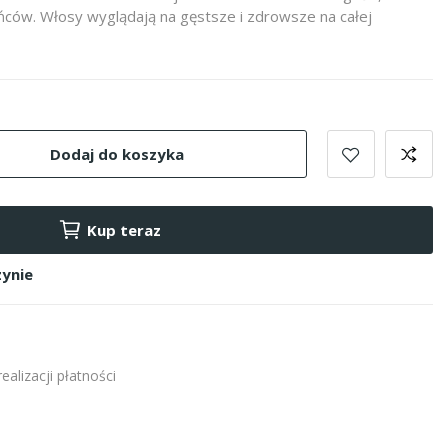
ńców. Włosy wyglądają na gęstsze i zdrowsze na całej
Dodaj do koszyka
Kup teraz
ynie
alizacji płatności