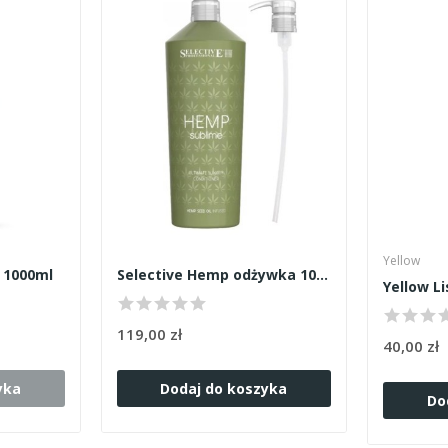
Yellow
r 1000ml
Selective Hemp odżywka 1000ml
119,00 zł
40,00 zł
yka
Dodaj do koszyka
Do