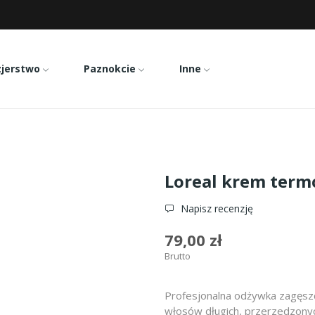
zjerstwo
Paznokcie
Inne
termoochronny Pro Longer 150ml
Loreal krem term
Napisz recenzję
79,00 zł
Brutto
Profesjonalna odżywka zagęsz
włosów długich, przerzedzonyc