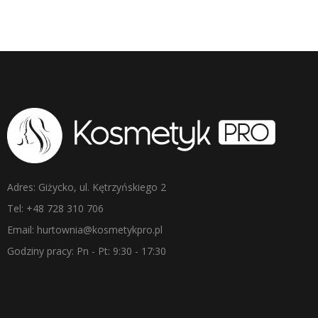
Adres: Giżycko, ul. Kętrzyńskiego 2
Tel: +48 728 310 706
Email: hurtownia@kosmetykpro.pl
Godziny pracy: Pn - Pt: 9:30 - 17:30