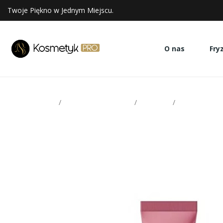
Twoje Piękno w Jednym Miejscu.
O nas
Fry
Strona glowna
Pielęgnacja włosów
Odżywki
Loreal krem 