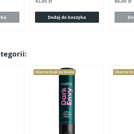
42,00 zł
86,00 zł
yka
Dodaj do koszyka
Do
tegorii:
Obecnie brak na stanie
Obecnie br