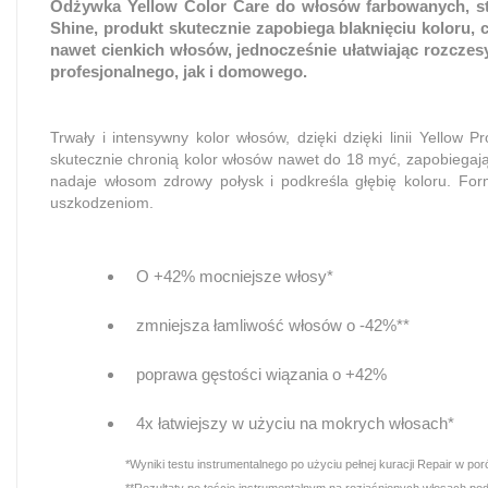
Odżywka Yellow Color Care do włosów farbowanych, stwo
Shine, produkt skutecznie zapobiega blaknięciu koloru,
nawet cienkich włosów, jednocześnie ułatwiając rozczes
profesjonalnego, jak i domowego.
Trwały i intensywny kolor włosów, dzięki dzięki linii Yellow
skutecznie chronią kolor włosów nawet do 18 myć, zapobiegają
nadaje włosom zdrowy połysk i podkreśla głębię koloru. For
uszkodzeniom.
O +42% mocniejsze włosy*
zmniejsza łamliwość włosów o -42%**
poprawa gęstości wiązania o +42%
4x łatwiejszy w użyciu na mokrych włosach*
*Wyniki testu instrumentalnego po użyciu pełnej kuracji Repair w 
**Rezultaty po teście instrumentalnym na rozjaśnionych włosach po