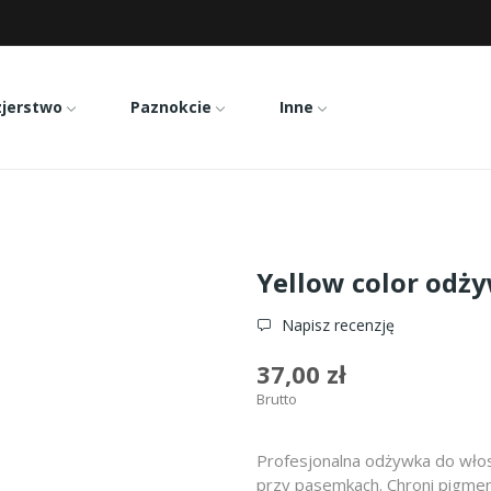
zjerstwo
Paznokcie
Inne
 odżywka 500ml
Yellow color odż
Napisz recenzję
37,00 zł
Brutto
Profesjonalna odżywka do włosó
przy pasemkach. Chroni pigment