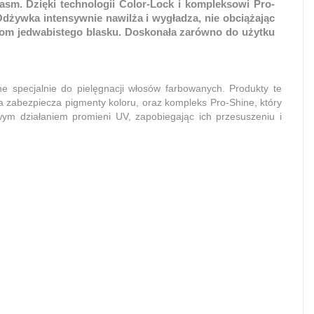
sm. Dzięki technologii Color-Lock i kompleksowi Pro-
dżywka intensywnie nawilża i wygładza, nie obciążając
łosom jedwabistego blasku. Doskonała zarówno do użytku
one specjalnie do pielęgnacji włosów farbowanych. Produkty te
a zabezpiecza pigmenty koloru, oraz kompleks Pro-Shine, który
wym działaniem promieni UV, zapobiegając ich przesuszeniu i