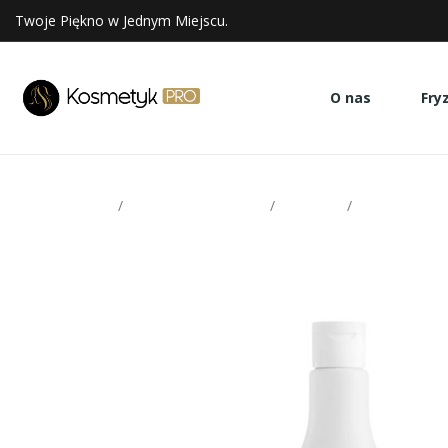
Twoje Piękno w Jednym Miejscu.
O nas
Fry
Strona glowna
Pielęgnacja włosów
Odżywki
Yellow color