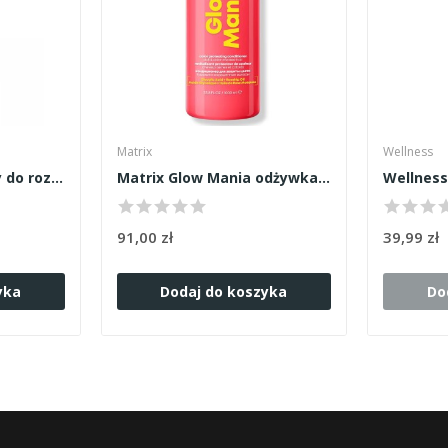
Matrix
Wellness
Kemon Kidding spray do rozczesywania 200ml
Matrix Glow Mania odżywka 1000ml
91,00 zł
39,99 zł
yka
Dodaj do koszyka
Do