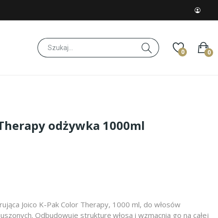
0
0
r Therapy odżywka 1000ml
ująca Joico K-Pak Color Therapy, 1000 ml, do włosów
esuszonych. Odbudowuje strukturę włosa i wzmacnia go na całej