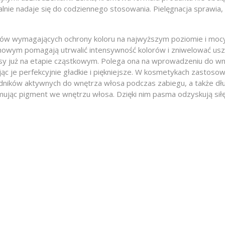
nie nadaje się do codziennego stosowania. Pielęgnacja sprawia, 
sów wymagających ochrony koloru na najwyższym poziomie i mocy 
anowym pomagają utrwalić intensywność kolorów i zniwelować us
uż na etapie cząstkowym. Polega ona na wprowadzeniu do wnętrz
jąc je perfekcyjnie gładkie i piękniejsze. W kosmetykach zastos
ładników aktywnych do wnętrza włosa podczas zabiegu, a także d
mując pigment we wnętrzu włosa. Dzięki nim pasma odzyskują siłę,