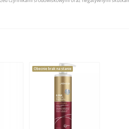
rzed czynnikami środowiskowymi oraz negatywnymi skutkami c
Obecnie brak na stanie