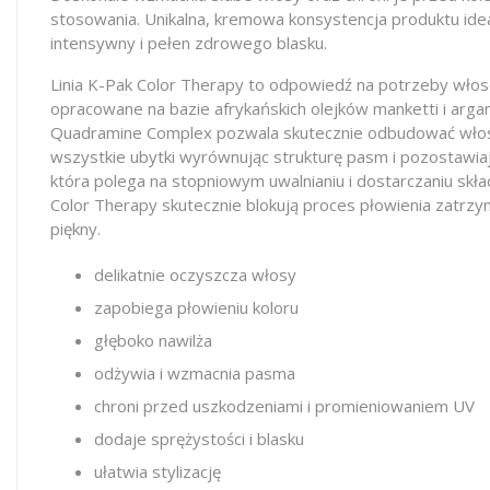
stosowania. Unikalna, kremowa konsystencja produktu ideal
intensywny i pełen zdrowego blasku.
Linia K-Pak Color Therapy to odpowiedź na potrzeby wło
opracowane na bazie afrykańskich olejków manketti i arg
Quadramine Complex pozwala skutecznie odbudować włosy j
wszystkie ubytki wyrównując strukturę pasm i pozostawia
która polega na stopniowym uwalnianiu i dostarczaniu sk
Color Therapy skutecznie blokują proces płowienia zatrzy
piękny.
delikatnie oczyszcza włosy
zapobiega płowieniu koloru
głęboko nawilża
odżywia i wzmacnia pasma
chroni przed uszkodzeniami i promieniowaniem UV
dodaje sprężystości i blasku
ułatwia stylizację