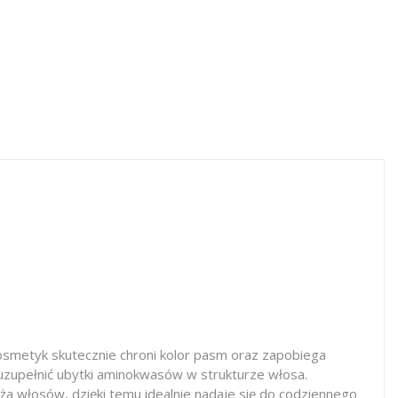
osmetyk skutecznie chroni kolor pasm oraz zapobiega
uzupełnić ubytki aminokwasów w strukturze włosa.
ża włosów, dzięki temu idealnie nadaje się do codziennego