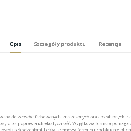
Opis
Szczegóły produktu
Recenzje
owana do włosów farbowanych, zniszczonych oraz osłabionych. K
łosy oraz poprawia ich elastyczność. Wyjątkowa formuła pomaga 
jnymi uszkodzeniami. Lekka, kremowa formuła produktu nie obcią