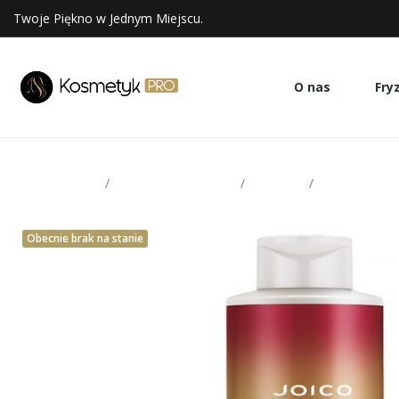
Twoje Piękno w Jednym Miejscu.
O nas
Fry
Strona glowna
Pielęgnacja włosów
Odżywki
Joico K-Pak 
Obecnie brak na stanie