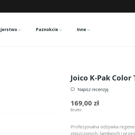
zjerstwo
Paznokcie
Inne
Color Therapy odżywka 1000ml
Joico K-Pak Colo
Napisz recenzję
169,00 zł
Brutto
Profesjonalna odżywka regener
zniszczonych, łamliwych i prz