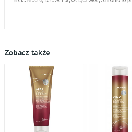
Efekt: Mocne, zdrowe i błyszczące włosy, chronione p
Zobacz także