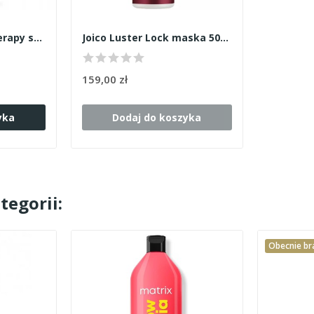
Joico K-Pak Color Therapy szampon 300ml
Joico Luster Lock maska 500ml
159,00 zł
yka
Dodaj do koszyka
tegorii:
Obecnie br