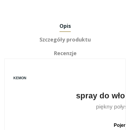
Opis
Szczegóły produktu
Recenzje
KEMON
spray do wło
piękny połysk
Pojemn