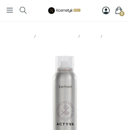
0
Strona glowna
Pielęgnacja włosów
Odżywki
Kemon
Actyva spray colore brillante 200ml