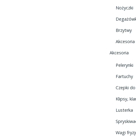
Nożyczki
Degażówk
Brzytwy
Akcesoria
Akcesoria
Pelerynki
Fartuchy
Czepki d
Klipsy, kl
Lusterka
Spryskiwa
Wagi fryzj