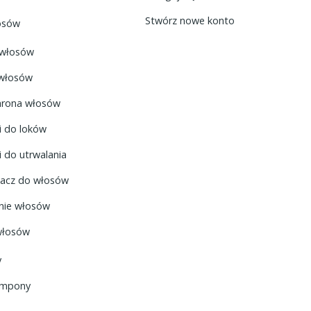
Stwórz nowe konto
łosów
 włosów
 włosów
rona włosów
 do loków
 do utrwalania
zacz do włosów
nie włosów
włosów
y
ampony