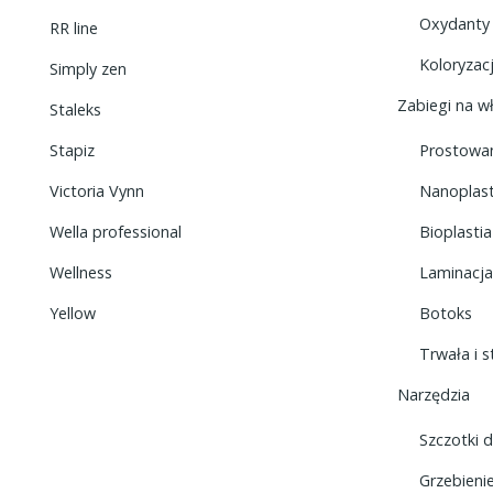
Oxydanty
RR line
Koloryzac
Simply zen
Zabiegi na w
Staleks
Stapiz
Prostowa
Victoria Vynn
Nanoplast
Wella professional
Bioplastia
Wellness
Laminacja
Yellow
Botoks
Trwała i s
Narzędzia
Szczotki 
Grzebieni