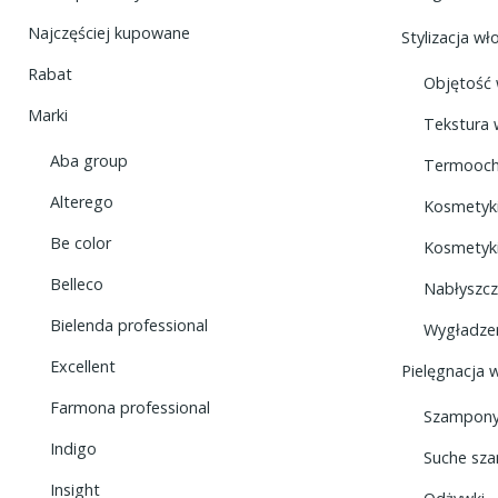
Najczęściej kupowane
Stylizacja w
Rabat
Objętość
Marki
Tekstura
Aba group
Termooch
Alterego
Kosmetyki
Be color
Kosmetyki
Belleco
Nabłyszc
Bielenda professional
Wygładze
Excellent
Pielęgnacja 
Farmona professional
Szampon
Indigo
Suche sz
Insight