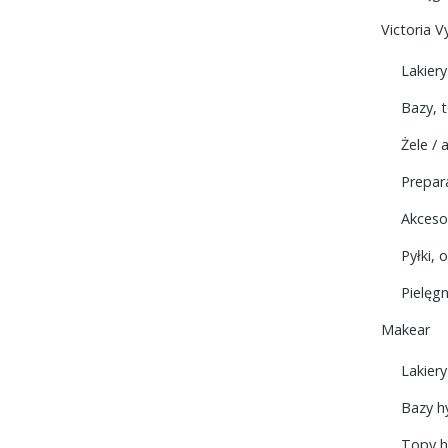
Victoria V
Lakier
Bazy, 
Żele / 
Prepar
Akceso
Pyłki,
Pielęgn
Makear
Lakier
Bazy h
Topy 