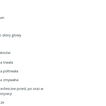
rum
do skóry głowy
 włosów
ja trwała
ja półtrwała
ja zmywalna
techniczne przed, po oraz w
loryzacji
cze