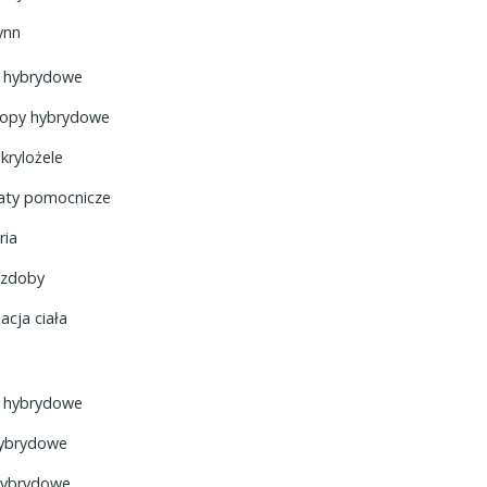
ynn
y hybrydowe
topy hybrydowe
akrylożele
aty pomocnicze
ria
 ozdoby
acja ciała
y hybrydowe
ybrydowe
hybrydowe