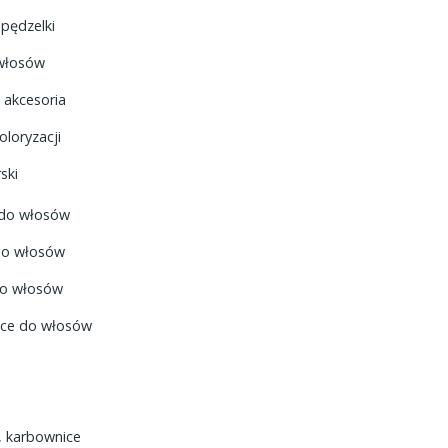
 pędzelki
 włosów
 akcesoria
oloryzacji
ski
 do włosów
do włosów
do włosów
ice do włosów
, karbownice