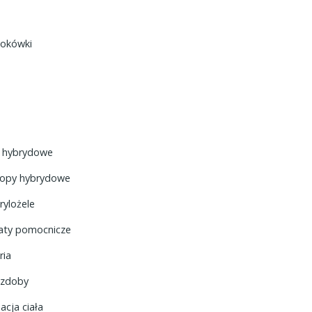
lokówki
y hybrydowe
topy hybrydowe
rylożele
aty pomocnicze
ria
 ozdoby
acja ciała