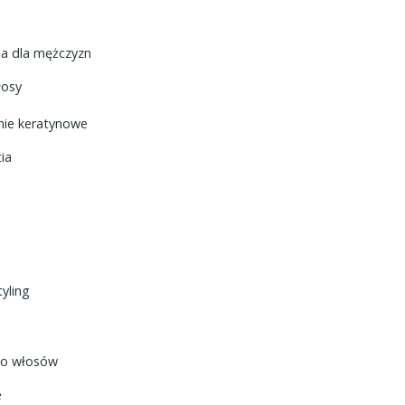
ja dla mężczyzn
łosy
nie keratynowe
ia
tyling
do włosów
e