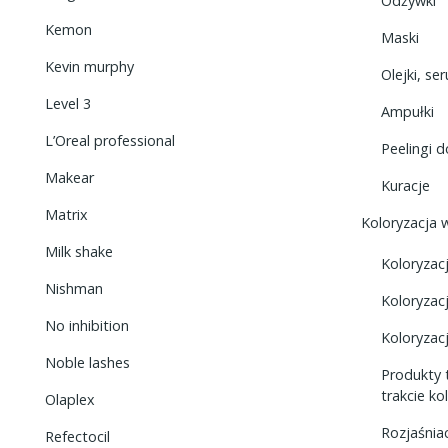
Odżywki
Kemon
Maski
Kevin murphy
Olejki, se
Level 3
Ampułki
L’Oreal professional
Peelingi 
Makear
Kuracje
Matrix
Koloryzacja
Milk shake
Koloryzac
Nishman
Koloryzac
No inhibition
Koloryzac
Noble lashes
Produkty 
trakcie ko
Olaplex
Rozjaśnia
Refectocil