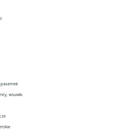
i
o pasemek
amry, wsuwki
cze
erskie