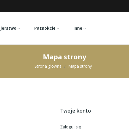
zjerstwo
Paznokcie
Inne
Mapa strony
Strona glowna
Mapa strony
Twoje konto
Zaloguj się