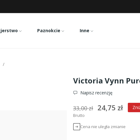
zjerstwo
Paznokcie
Inne
Victoria Vynn Pure 245
Victoria Vynn Pur
Napisz recenzję
24,75 zł
33,00 zł
Zni
Brutto
Cena nie uległa zmianie