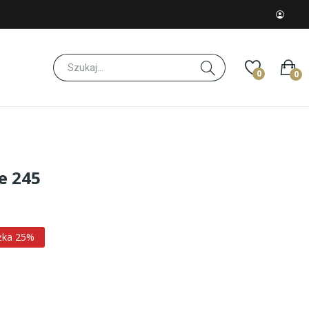
0
0
e 245
żka 25%