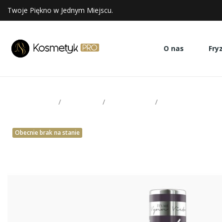
Twoje Piękno w Jednym Miejscu.
O nas
Fry
Strona glowna
Paznokcie
Victoria Vynn
Lakiery hybrydowe
Obecnie brak na stanie