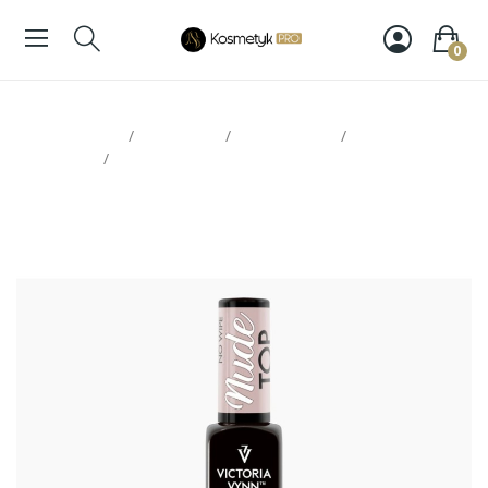
0
Strona glowna
Paznokcie
Victoria Vynn
Bazy, topy
hybrydowe
Victoria Vynn Top Nude 8ml