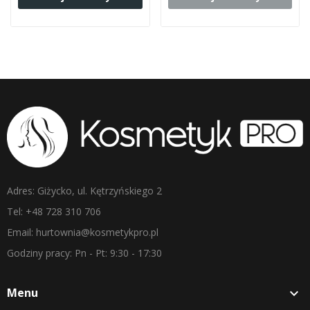
Adres: Giżycko, ul. Kętrzyńskiego 2
Tel: +48 728 310 706
Email: hurtownia@kosmetykpro.pl
Godziny pracy: Pn - Pt: 9:30 - 17:30
Menu
