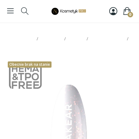
0
Strona glowna
Paznokcie
Makear
Bazy hybrydowe
Makear Rubber Base SRB04 8ml
Obecnie brak na stanie