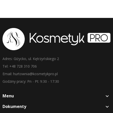
Adres: Giżycko, ul. Kętrzyńskiego 2
Tel: +48 728 310 706
Email: hurtownia@kosmetykpro.pl
Godziny pracy: Pn - Pt: 9:30 - 17:30
Menu

Dokumenty
