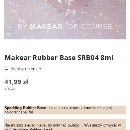
Makear Rubber Base SRB04 8ml
Napisz recenzję
41,99 zł
Brutto
Sparkling Rubber Base
- baza kauczukowa z kawałkami ciętej
holograficznej folii
Nie musisz sięgać nieba, by dotknąć gwiazd… Wystarczy chwycić w
dłoń Sparkling Rubber Base!