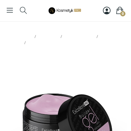
0
Strona glowna
Paznokcie
Żele, akrylożele
Żele
budujące
Excellent PRO żel Real Candy 15ml