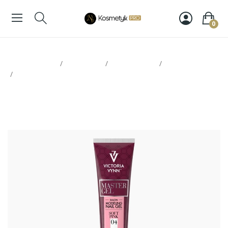
0
Strona glowna
Paznokcie
Victoria Vynn
Żele / akrylożele
Victoria Vynn 04 Soft Pink Master Gel 60g