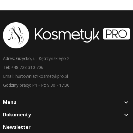
Adres: Giżycko, ul. Kętrzyńskiego 2
Tel: +48 728 310 706
Email: hurtownia@kosmetykpro.pl
Godziny pracy: Pn - Pt: 9:30 - 17:30
Menu

Dokumenty

Newsletter