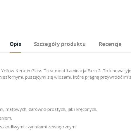
Opis
Szczegóły produktu
Recenzje
ellow Keratin Glass Treatment Laminacja Faza 2. To innowacyjny 
niesfornymi, puszącymi się włosami, które pragną przywrócić im sił
, matowych, zarówno prostych, jak i kręconych.
eniem.
d szkodliwymi czynnikami zewnętrznymi.