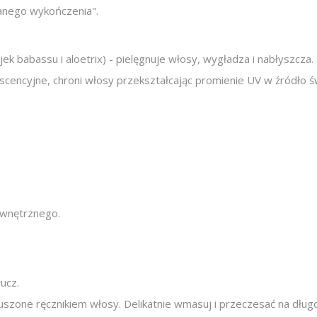
lanego wykończenia".
k babassu i aloetrix) - pielęgnuje włosy, wygładza i nabłyszcza.
cencyjne, chroni włosy przekształcając promienie UV w źródło ś
ewnętrznego.
ucz.
szone ręcznikiem włosy. Delikatnie wmasuj i przeczesać na długoś