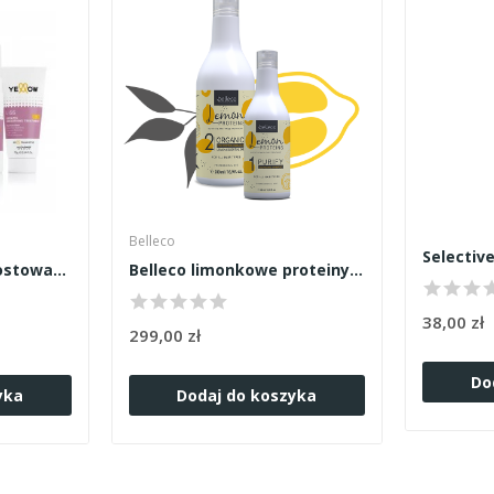
Belleco
Yellow zestaw do prostowania keratynowego
Belleco limonkowe proteiny zestaw mały
38,00 zł
299,00 zł
Do
yka
Dodaj do koszyka