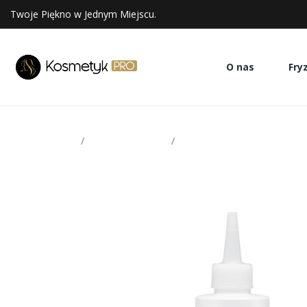
Twoje Piękno w Jednym Miejscu.
O nas
Fry
Strona glowna
Zabiegi na włosy
Yellow laminacja faza 2 250