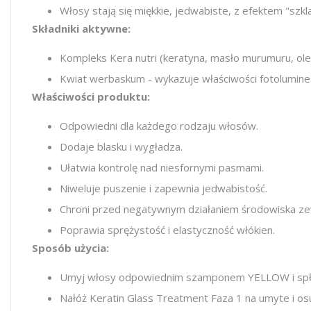
Włosy stają się miękkie, jedwabiste, z efektem "szk
Składniki aktywne:
Kompleks Kera nutri (keratyna, masło murumuru, oleje
Kwiat werbaskum - wykazuje właściwości fotolumines
Właściwości produktu:
Odpowiedni dla każdego rodzaju włosów.
Dodaje blasku i wygładza.
Ułatwia kontrolę nad niesfornymi pasmami.
Niweluje puszenie i zapewnia jedwabistość.
Chroni przed negatywnym działaniem środowiska z
Poprawia sprężystość i elastyczność włókien.
Sposób użycia:
Umyj włosy odpowiednim szamponem YELLOW i spł
Nałóż Keratin Glass Treatment Faza 1 na umyte i osu