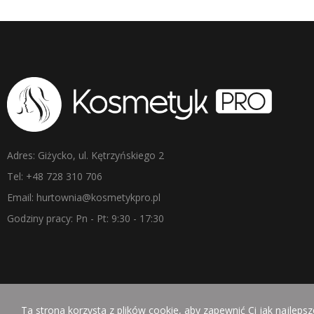
Adres: Giżycko, ul. Kętrzyńskiego 2
Tel: +48 728 310 706
Email: hurtownia@kosmetykpro.pl
Godziny pracy: Pn - Pt: 9:30 - 17:30
Ta strona korzysta z plików cookie, aby zapewnić Ci jak najleps
Copyright © KosmetykPro. Wszelkie prawa zastrzeżone. | Realizacj