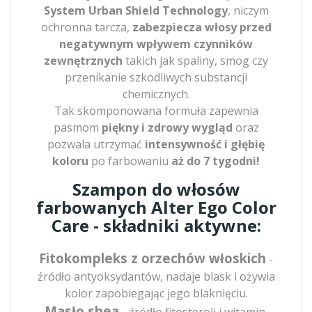
System Urban Shield Technology
, niczym
ochronna tarcza,
zabezpiecza włosy przed
negatywnym wpływem czynników
zewnętrznych
takich jak spaliny, smog czy
przenikanie szkodliwych substancji
chemicznych.
Tak skomponowana formuła zapewnia
pasmom
piękny i zdrowy wygląd
oraz
pozwala utrzymać
intensywność i głębię
koloru
po farbowaniu
aż
do 7 tygodni!
Szampon do włosów
farbowanych Alter Ego Color
Care - składniki aktywne:
Fitokompleks z orzechów włoskich
-
źródło antyoksydantów, nadaje blask i ożywia
kolor zapobiegając jego blaknięciu.
Masło shea
- źródło fitosteroli i witamin,