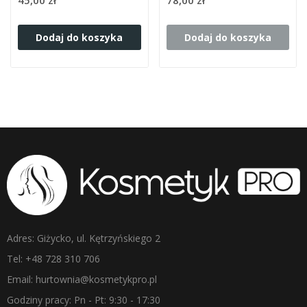
Dodaj do koszyka
Dodaj do koszyka
Adres: Giżycko, ul. Kętrzyńskiego 2
Tel: +48 728 310 706
Email: hurtownia@kosmetykpro.pl
Godziny pracy: Pn - Pt: 9:30 - 17:30