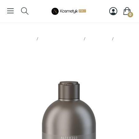
0
Strona glowna
Pielęgnacja włosów
Szampony
Alter
Ego color care szampon 300ml