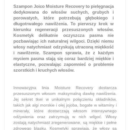
Szampon Joico Moisture Recovery to pielęgnacja
dedykowana do włosów suchych, grubych i
porowatych, które potrzebują głębokiego i
długotrwałego nawilżenia. To pierwszy krok w
kierunku regeneracji przesuszonych włosów.
Kosmetyk delikatnie oczyszcza pasma nie
pozbawiając ich naturalnej wilgoci. Dzięki niemu
włosy natychmiast odzyskują utraconą miękkość
i nawilżenie. Szampon sprawia, że z każdym
myciem pasma stają się coraz bardziej miękkie i
elastyczne, pozwalając zapomnieć o problemie
szorstkich i kruchych włosów.
Innowacyjna linia Moisture Recovery dostarcza
przesuszonym włosom maksymalną dawkę nawilżenia.
Jej sekret tkwi w unikalnym połączeniu składników,
takich jak algi morskie i olej jojoba, bogate w witaminy i
minerały, które dostarczają włosom intensywnego
odżywienia oraz zatrzymują w nich wilgoć. Włosy
zostają natychmiast zregenerowane, są miękkie i pełne
zdrowego blasku. Kosmetyki sprawiają, że włosy są