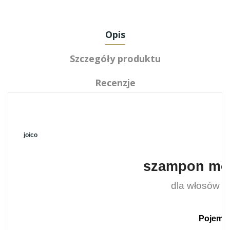
Opis
Szczegóły produktu
Recenzje
joico
szampon moi
dla włosów g
Pojemno