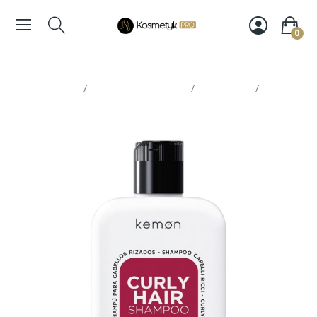
0
Strona glowna
Pielęgnacja włosów
Szampony
Kemon
Curly Hair Shampoo 250ml