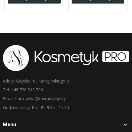
Adres: Giżycko, ul. Kętrzyńskiego 2
Tel: +48 728 310 706
Email: hurtownia@kosmetykpro.pl
Godziny pracy: Pn - Pt: 9:30 - 17:30
Menu
