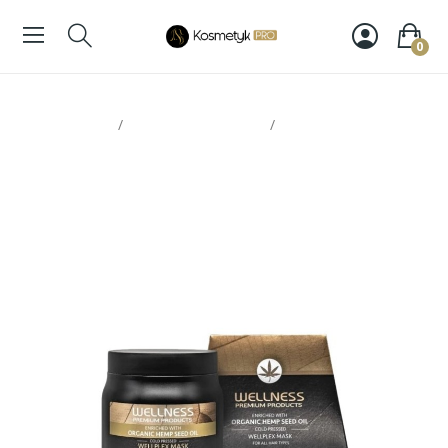
0
Strona glowna
Pielęgnacja włosów
Wellness Wellplex
maska 500ml