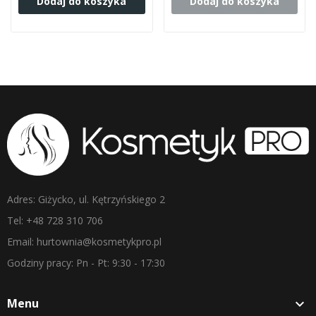
Dodaj do koszyka
Dodaj do koszyka
Adres: Giżycko, ul. Kętrzyńskiego 2
Tel: +48 728 310 706
Email: hurtownia@kosmetykpro.pl
Godziny pracy: Pn - Pt: 9:30 - 17:30
Menu
