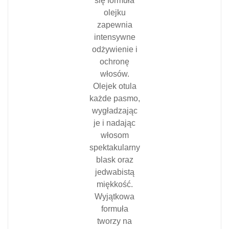
się formuła
olejku
zapewnia
intensywne
odżywienie i
ochronę
włosów.
Olejek otula
każde pasmo,
wygładzając
je i nadając
włosom
spektakularny
blask oraz
jedwabistą
miękkość.
Wyjątkowa
formuła
tworzy na