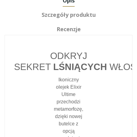
Opis
Szczegóły produktu
Recenzje
ODKRYJ
SEKRET
LŚNIĄCYCH
WŁOS
Ikoniczny
olejek Elixir
Ultime
przechodzi
metamorfozę,
dzięki nowej
butelce z
opcją