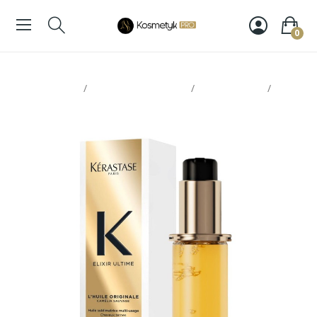
0
Strona glowna
Pielęgnacja włosów
Olejki, serum
Kerastase Elixir ultime wkład 75ml