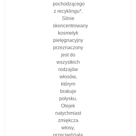
pochodzącego
z recyklingu*.
Silnie
skoncentrowany
kosmetyk
pielęgnacyjny
przeznaczony
jest do
wszystkich
rodzajów
włosów,
którym
brakuje
połysku.
Olejek
natychmiast
zmiękcza
włosy,
przeciwdziała