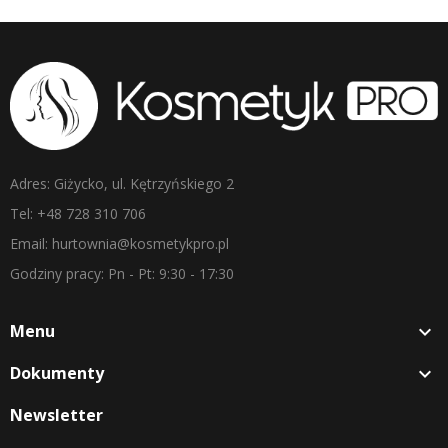
Adres: Giżycko, ul. Kętrzyńskiego 2
Tel: +48 728 310 706
Email: hurtownia@kosmetykpro.pl
Godziny pracy: Pn - Pt: 9:30 - 17:30
Menu

Dokumenty

Newsletter