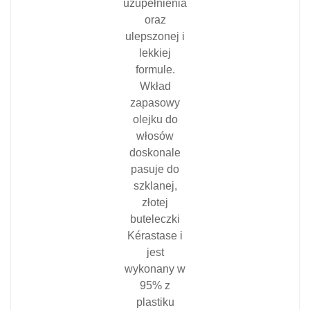
uzupełnienia
oraz
ulepszonej i
lekkiej
formule.
Wkład
zapasowy
olejku do
włosów
doskonale
pasuje do
szklanej,
złotej
buteleczki
Kérastase i
jest
wykonany w
95% z
plastiku