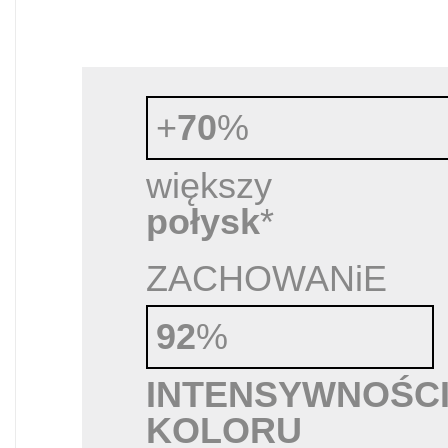
+
70
%
większy
połysk
*
ZACHOWANiE
92
%
INTENSYWNOŚC
KOLORU