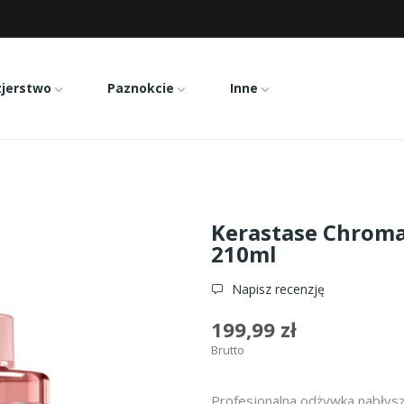
zjerstwo
Paznokcie
Inne
hroma Absolu Gloss wodna odżywka 210ml
Kerastase Chrom
210ml
Napisz recenzję
199,99 zł
Brutto
Profesjonalna odżywka nabłys