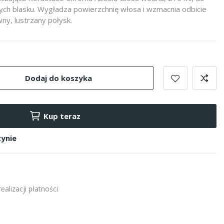
h blasku. Wygładza powierzchnię włosa i wzmacnia odbicie
ny, lustrzany połysk.
Dodaj do koszyka
Kup teraz
ynie
alizacji płatności