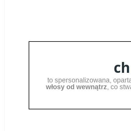
ch
to spersonalizowana, opar
włosy od wewnątrz
, co st