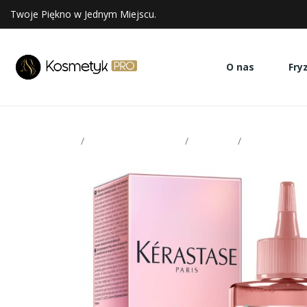
Twoje Piękno w Jednym Miejscu.
O nas
Fry
Strona glowna
Pielęgnacja włosów
Odżywki
Kerastase C