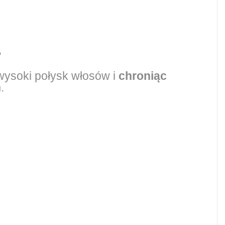
e
wysoki połysk włosów i
chroniąc
.