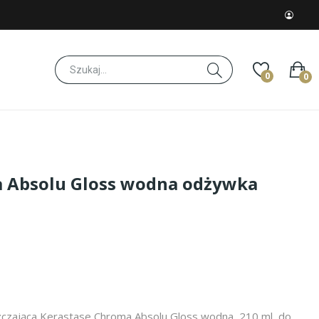
0
0
a Absolu Gloss wodna odżywka
zczająca Kerastase Chroma Absolu Gloss wodna, 210 ml, do