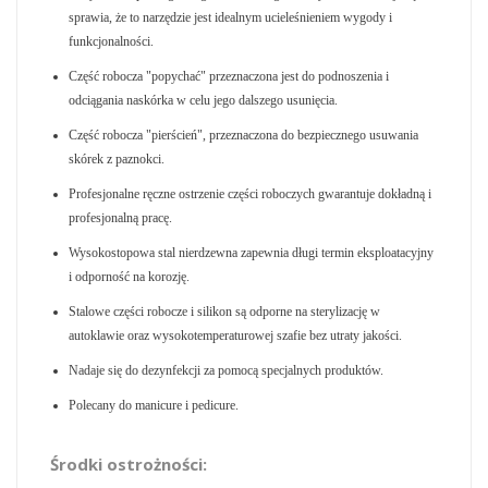
sprawia, że to narzędzie jest idealnym ucieleśnieniem wygody i
funkcjonalności.
Część robocza "popychać" przeznaczona jest do podnoszenia i
odciągania naskórka w celu jego dalszego usunięcia.
Część robocza "pierścień", przeznaczona do bezpiecznego usuwania
skórek z paznokci.
Profesjonalne ręczne ostrzenie części roboczych gwarantuje dokładną i
profesjonalną pracę.
Wysokostopowa stal nierdzewna zapewnia długi termin eksploatacyjny
i odporność na korozję.
Stalowe części robocze i silikon są odporne na sterylizację w
autoklawie oraz wysokotemperaturowej szafie bez utraty jakości.
Nadaje się do dezynfekcji za pomocą specjalnych produktów.
Polecany do manicure i pedicure.
Środki ostrożności: