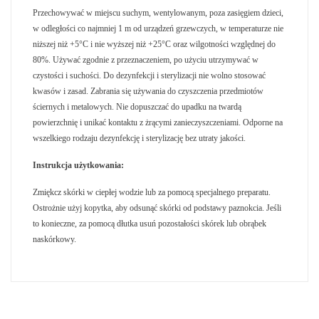
Przechowywać w miejscu suchym, wentylowanym, poza zasięgiem dzieci,
w odległości co najmniej 1 m od urządzeń grzewczych, w temperaturze nie
niższej niż +5°C i nie wyższej niż +25°C oraz wilgotności względnej do
80%. Używać zgodnie z przeznaczeniem, po użyciu utrzymywać w
czystości i suchości. Do dezynfekcji i sterylizacji nie wolno stosować
kwasów i zasad. Zabrania się używania do czyszczenia przedmiotów
ściernych i metalowych. Nie dopuszczać do upadku na twardą
powierzchnię i unikać kontaktu z żrącymi zanieczyszczeniami. Odporne na
wszelkiego rodzaju dezynfekcję i sterylizację bez utraty jakości.
Instrukcja użytkowania:
Zmiękcz skórki w ciepłej wodzie lub za pomocą specjalnego preparatu.
Ostrożnie użyj kopytka, aby odsunąć skórki od podstawy paznokcia. Jeśli
to konieczne, za pomocą dłutka usuń pozostałości skórek lub obrąbek
naskórkowy.