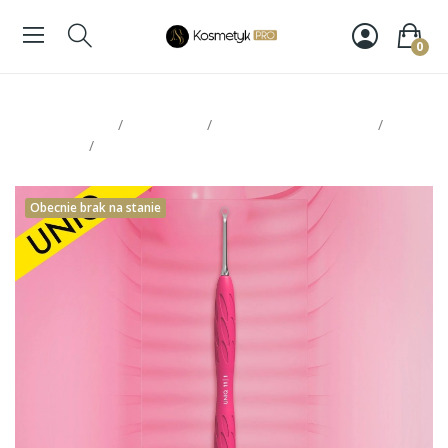
0
Strona glowna
Paznokcie
Akcesoria do Manicure
Narzędzia
Staleks Uniq kopytko sylikonowe 11 Type 1
Obecnie brak na stanie