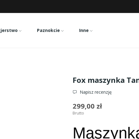
zjerstwo
Paznokcie
Inne
maszynka Tango
Fox maszynka Ta
Napisz recenzję
299,00 zł
Brutto
Maszynka