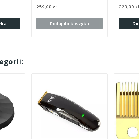
259,00 zł
229,00 z
yka
Dodaj do koszyka
Do
egorii: