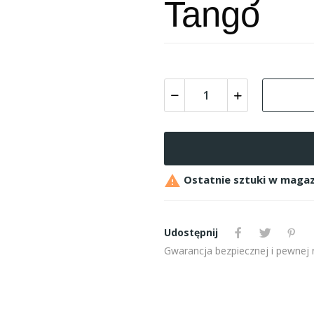
Tango

Ostatnie sztuki w magaz
Udostępnij
Gwarancja bezpiecznej i pewnej re