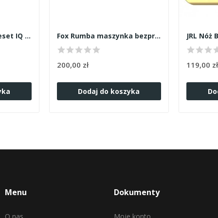
JRL stacja ładująca reset IQ JRL-C2
Fox Rumba maszynka bezprzewodowa
200,00 zł
119,00 z
yka
Dodaj do koszyka
Do
Menu
Dokumenty
O nas
Moje konto