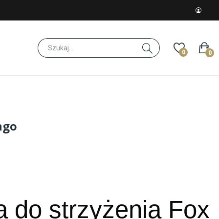
0
0
ngo
 do strzyżenia Fox