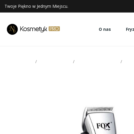
Twoje Piękno w Jednym Miejscu.
O nas
Fry
Strona glowna
Sprzęt fryzjerski
Maszynki do włosów
Fox 