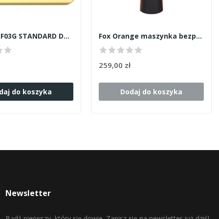
JRL Nóż BF03G STANDARD Do FF2020C
Fox Orange maszynka bezprzewodowa
ł
259,00 zł
daj do koszyka
Dodaj do koszyka
Newsletter
Bądź pierwszy, który się dowie. Zapisz się na newsletter już dziś!