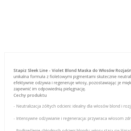
Stapiz Sleek Line - Violet Blond Maska do Włosów Rozjaś
unikalna formuła z fioletowymi pigmentami skutecznie neutrali
efektywnie odżywia i regeneruje włosy, pozostawiając je miękk
zapewnić im odpowiednią pielęgnację.
Cechy produktu
- Neutralizacja żółtych odcieni: idealny dla włosów blond i roz
- Intensywne odżywianie i regeneracja: przywraca włosom zd
- Podkreślenie chłodnych odcieni blondu: włosy stają się lśniąc