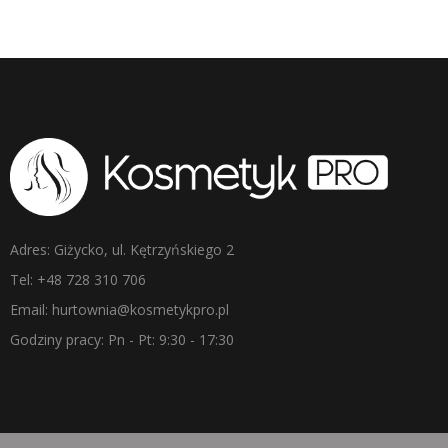
Adres: Giżycko, ul. Kętrzyńskiego 2
Tel: +48 728 310 706
Email: hurtownia@kosmetykpro.pl
Godziny pracy: Pn - Pt: 9:30 - 17:30