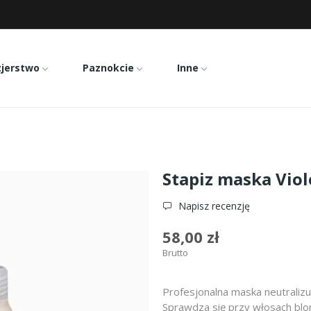
zjerstwo
Paznokcie
Inne
olet blond 1000ml
Stapiz maska Vio
Napisz recenzję
58,00 zł
Brutto
Profesjonalna maska neutralizu
Sprawdza się przy włosach blon