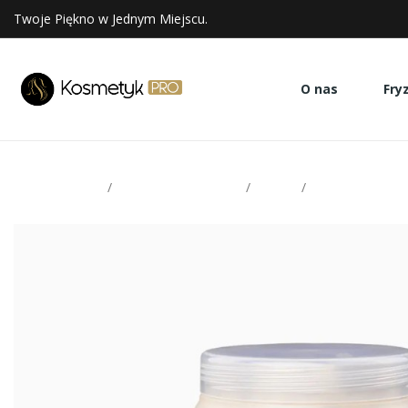
Twoje Piękno w Jednym Miejscu.
O nas
Fry
Strona glowna
Pielęgnacja włosów
Maski
Stapiz maska Vi