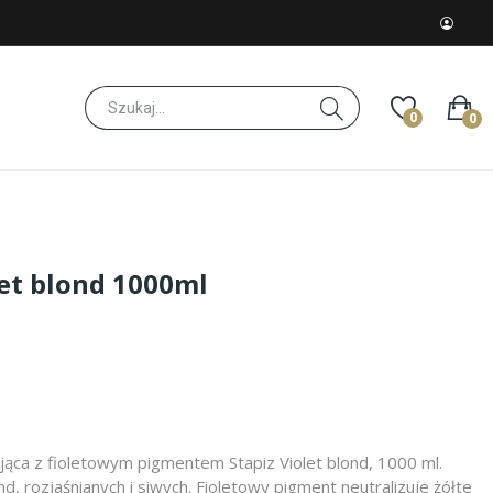
0
0
let blond 1000ml
jąca z fioletowym pigmentem Stapiz Violet blond, 1000 ml.
d, rozjaśnianych i siwych. Fioletowy pigment neutralizuje żółte