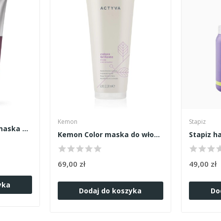
Kemon
Stapiz
Joico Defy Damage maska 150ml
Kemon Color maska do włosów farbowanych 200ml
69,00 zł
49,00 zł
yka
Dodaj do koszyka
Do