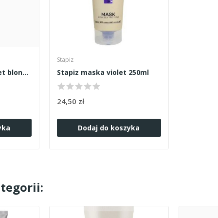
Stapiz
Stapiz szampon Violet blond 300ml
Stapiz maska violet 250ml
24,50 zł
yka
Dodaj do koszyka
tegorii: