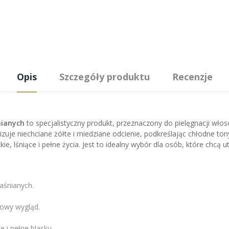
Opis
Szczegóły produktu
Recenzje
nianych
to specjalistyczny produkt, przeznaczony do pielęgnacji wło
zuje niechciane żółte i miedziane odcienie, podkreślając chłodne tony
ie, lśniące i pełne życia. Jest to idealny wybór dla osób, które chcą
jaśnianych.
rowy wygląd.
e i pełne blasku.