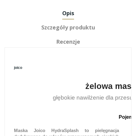
Opis
Szczegóły produktu
Recenzje
joico
żelowa mask
głębokie nawilżenie dla przesus
Pojemn
Maska Joico HydraSplash to pielęgnacja