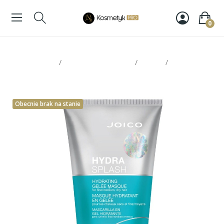
0
Strona glowna
Pielęgnacja włosów
Maski
Joico
Hydrasplash maska 150ml
Obecnie brak na stanie