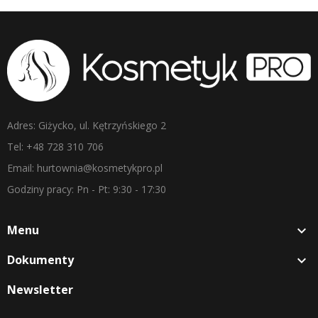
Adres: Giżycko, ul. Kętrzyńskiego 2
Tel: +48 728 310 706
Email: hurtownia@kosmetykpro.pl
Godziny pracy: Pn - Pt: 9:30 - 17:30
Menu

Dokumenty

Newsletter