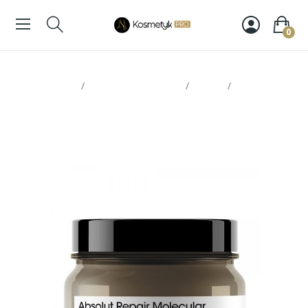
0
Strona glowna
Pielęgnacja włosów
Maski
Loreal
Molecular maska 500ml