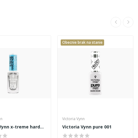
Obecnie brak na stanie
nn
Victoria Vynn
Victoria Vynn x-treme hardener odżywka 9ml
Victoria Vynn pure 001