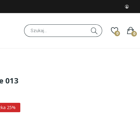
0
0
e 013
żka 25%