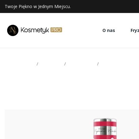
Twoje Piękno w Jednym Miejscu.
O nas
Fry
Strona glowna
Paznokcie
Victoria Vynn
Lakiery hybrydowe