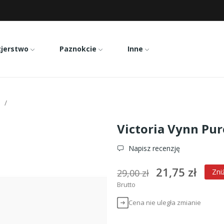
zjerstwo
Paznokcie
Inne
Victoria Vynn Pure 013
Victoria Vynn Pur
Napisz recenzję
21,75 zł
29,00 zł
Zni
Brutto
Cena nie uległa zmianie