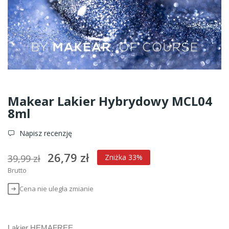
Makear Lakier Hybrydowy MCL04
8ml
Napisz recenzję
26,79 zł
39,99 zł
Zniżka 33%
Brutto
Cena nie uległa zmianie
Lakier HEMAFREE