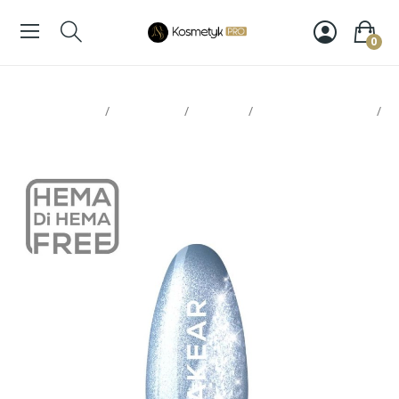
0
Strona glowna
Paznokcie
Makear
Lakiery hybrydowe
Makear Lakier Hybrydowy MCL04 8ml