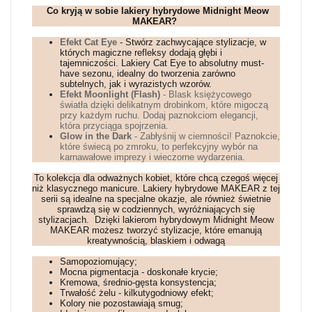
Co kryją w sobie lakiery hybrydowe Midnight Meow
MAKEAR?
Efekt Cat Eye
- Stwórz zachwycające stylizacje, w
których magiczne refleksy dodają głębi i
tajemniczości. Lakiery Cat Eye to absolutny must-
have sezonu, idealny do tworzenia zarówno
subtelnych, jak i wyrazistych wzorów.
Efekt Moonlight (Flash)
- Blask księżycowego
światła dzięki delikatnym drobinkom, które migoczą
przy każdym ruchu. Dodaj paznokciom elegancji,
która przyciąga spojrzenia.
Glow in the Dark
- Zabłyśnij w ciemności! Paznokcie,
które świecą po zmroku, to perfekcyjny wybór na
karnawałowe imprezy i wieczorne wydarzenia.
To kolekcja dla odważnych kobiet, które chcą czegoś więcej
niż klasycznego manicure. Lakiery hybrydowe MAKEAR z tej
serii są idealne na specjalne okazje, ale również świetnie
sprawdzą się w codziennych, wyróżniających się
stylizacjach.
Dzięki lakierom hybrydowym Midnight Meow
MAKEAR możesz tworzyć stylizacje, które emanują
kreatywnością, blaskiem i odwagą
Samopoziomujący;
Mocna pigmentacja - doskonałe krycie;
Kremowa, średnio-gęsta konsystencja;
Trwałość żelu - kilkutygodniowy efekt;
Kolory nie pozostawiają smug;