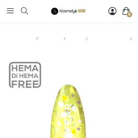
0
Strona glowna
Paznokcie
Makear
Lakiery hybrydowe
Makear Lakier Hybrydowy S64 8ml