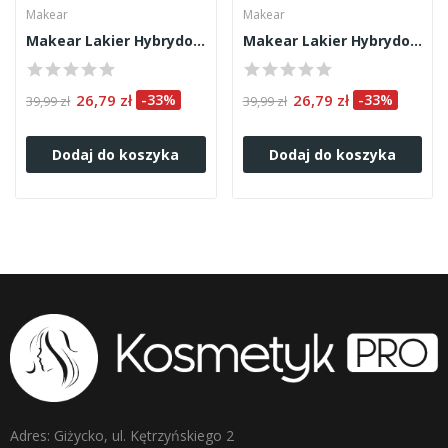
Makear
Makear
Makear Lakier Hybrydowy 781 8ml
Makear Lakier Hybrydowy 626 8ml
26,79 zł
-33%
26,79 zł
-33%
39,99 zł
39,99 zł
Dodaj do koszyka
Dodaj do koszyka
Adres: Giżycko, ul. Kętrzyńskiego 2