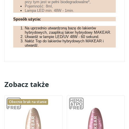
przy tym jest w pełni biodegradowalne*,
Pojemność: 8ml,
Lampa LED min. 48W - 1min.
Sposób użycia:
Na uprzednio utwardzoną bazę do lakierów
hybrydowych, zaaplikuj lakier hybrydowy MAKEAR.
Utwardź w lampie LED/UV 48W - 60 sekund.
Nałóż Top do lakierów hybrydowych MAKEAR i
utwardź.
Zobacz także
Obecnie brak na stanie