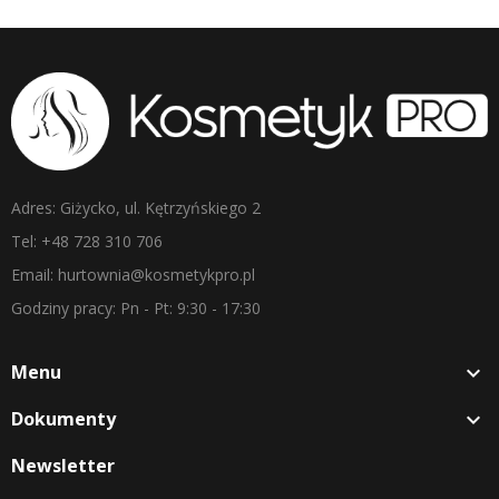
Adres: Giżycko, ul. Kętrzyńskiego 2
Tel: +48 728 310 706
Email: hurtownia@kosmetykpro.pl
Godziny pracy: Pn - Pt: 9:30 - 17:30
Menu

Dokumenty

Newsletter