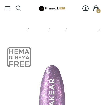
0
Strona glowna
Paznokcie
Makear
Lakiery hybrydowe
Makear Lakier Hybrydowy S45 8ml