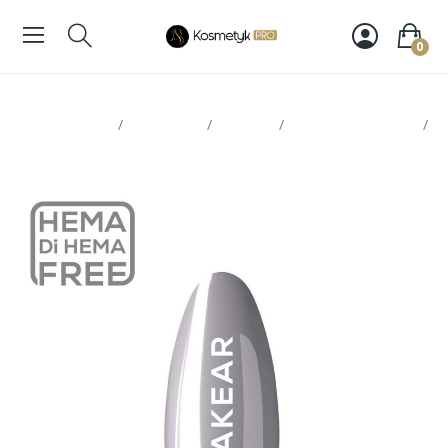
0
Strona glowna
Paznokcie
Makear
Lakiery hybrydowe
Makear Lakier Hybrydowy 954 8ml