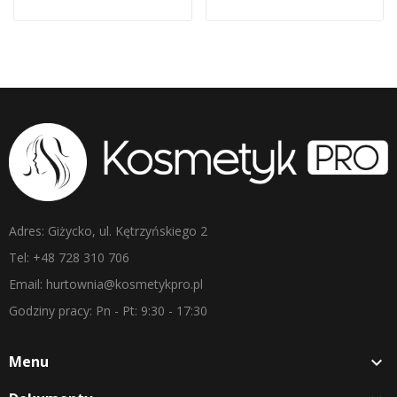
Adres: Giżycko, ul. Kętrzyńskiego 2
Tel: +48 728 310 706
Email: hurtownia@kosmetykpro.pl
Godziny pracy: Pn - Pt: 9:30 - 17:30
Menu
