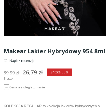
Makear Lakier Hybrydowy 954 8ml
Napisz recenzję
26,79 zł
39,99 zł
Zniżka 33%
Brutto
Cena nie uległa zmianie
KOLEKCJA REGULAR to kolekcja lakierów hybrydowych o