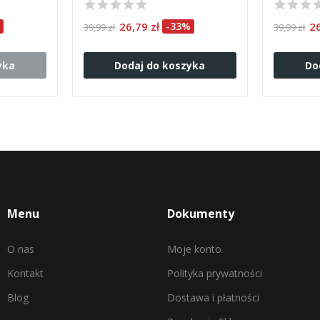
26,79 zł
-33%
2
39,99 zł
39,99 zł
yka
Dodaj do koszyka
Do
Menu
Dokumenty
O nas
Moje konto
Kontakt
Polityka prywatności
Blog
Dostawa i płatności