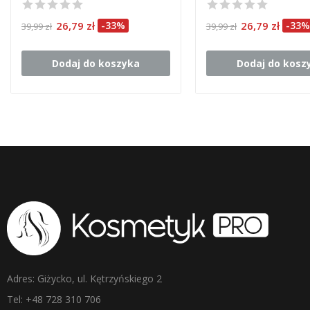
26,79 zł
-33%
26,79 zł
-33%
39,99 zł
39,99 zł
Dodaj do koszyka
Dodaj do kosz
Adres: Giżycko, ul. Kętrzyńskiego 2
Tel: +48 728 310 706