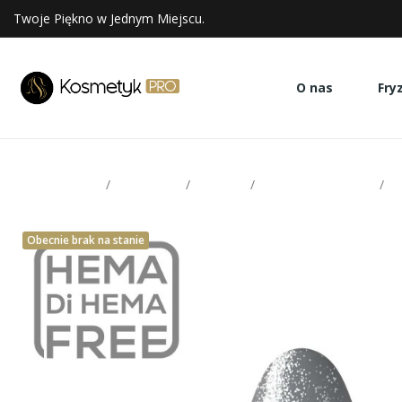
Twoje Piękno w Jednym Miejscu.
O nas
Fry
Strona glowna
Paznokcie
Makear
Lakiery hybrydowe
M
Obecnie brak na stanie