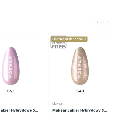
Obecnie brak na stanie
Makear
Makear Lakier Hybrydowe 551 8ml
Makear Lakier Hybrydowy S43 8ml