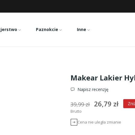
zjerstwo
Paznokcie
Inne
akear Lakier Hybrydowy 805 8ml
Makear Lakier Hy
Napisz recenzję
26,79 zł
39,99 zł
Zni
Brutto
Cena nie uległa zmianie