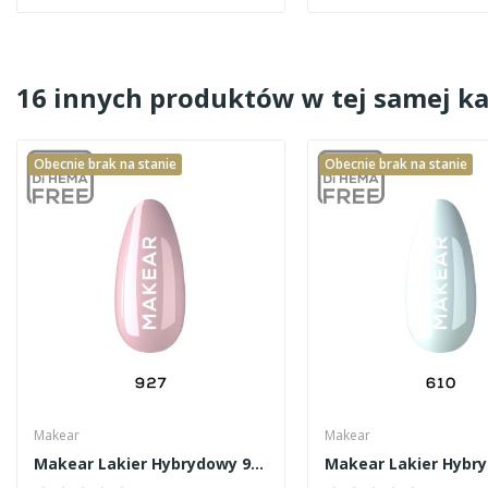
16 innych produktów w tej samej ka
Obecnie brak na stanie
Obecnie brak na stanie
Makear
Makear
Makear Lakier Hybrydowy 927 8ml