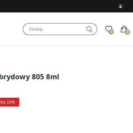
0
0
brydowy 805 8ml
żka 33%