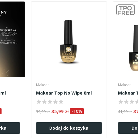
Makear
Makear
5ml
Makear Top No Wipe 8ml
Makear T
35,99 zł
-10%
3
39,99 zł
41,99 zł
yka
Dodaj do koszyka
Do