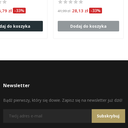
6,79 zł
-33%
28,13 zł
-33%
41,99 zł
daj do koszyka
Dodaj do koszyka
Newsletter
Bądź pierwszy, który się dowie. Zapisz się na newsletter już dziś!
Subskrybuj