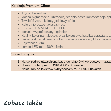
Kolekcja Premium Glitter
Krycie 1 warstwa
Mocna pigmentacja, kremowa, średnio-gęsta konsystencja spra
Trwałość żelu - kilkutygodniowy efekt,
Kolory nie pozostawiają smug,
Produkt HEMAFREE, TPO FREE
Idealnie wyprofilowany pędzelek,
Realny kolor na nakrętce, oraz luksusowa butelka sprawiają, ż
Lakier jest zapakowany w kartonowe pudełeczko, które zapewn
Pojemność: 8ml,
Lampa LED min. 48W - 1min.
Sposób użycia:
Na uprzednio utwardzoną bazę do lakierów hybrydowych, zaa
Utwardź w lampie LED/UV 48W - 60 sekund.
Nałóż Top do lakierów hybrydowych MAKEAR i utwardź.
Zobacz także