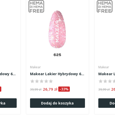
Makear
Makear
Makear Lakier Hybrydowy 623 8ml
Makear Lakier Hybrydowy 625 8ml
26,79 zł
-33%
2
39,99 zł
39,99 zł
yka
Dodaj do koszyka
Do