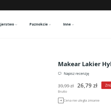
zjerstwo
Paznokcie
Inne
akear Lakier Hybrydowy 624 8ml
Makear Lakier Hy
Napisz recenzję
26,79 zł
39,99 zł
Zni
Brutto
Cena nie uległa zmianie