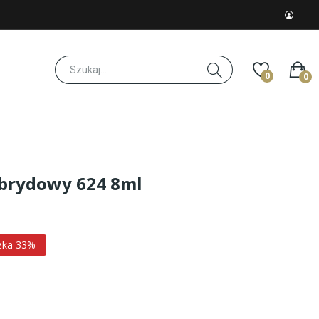
0
0
brydowy 624 8ml
żka 33%