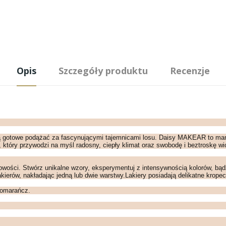
Opis
Szczegóły produktu
Recenzje
i są gotowe podążać za fascynującymi tajemnicami losu. Daisy MAKEAR to mani
 który przywodzi na myśl radosny, ciepły klimat oraz swobodę i beztroskę w
onowości. Stwórz unikalne wzory, eksperymentuj z intensywnością kolorów, bąd
kierów, nakładając jedną lub dwie warstwy.Lakiery posiadają delikatne kropec
 pomarańcz.