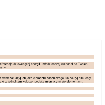
festacja dziewczęcej energii i młodzieńczej wolności na Twoich
iosny.
ź twórcza! Użyj ich jako elementu zdobniczego lub pokryj nimi cały
zki w jednolitym kolorze, podbite mieniącymi się elementami.