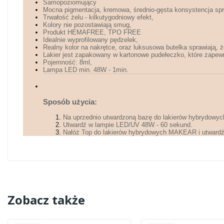
Samopoziomujący
Mocna pigmentacja, kremowa, średnio-gęsta konsystencja spra
Trwałość żelu - kilkutygodniowy efekt,
Kolory nie pozostawiają smug,
Produkt HEMAFREE, TPO FREE
Idealnie wyprofilowany pędzelek,
Realny kolor na nakrętce, oraz luksusowa butelka sprawiają, ż
Lakier jest zapakowany w kartonowe pudełeczko, które zapewn
Pojemność: 8ml,
Lampa LED min. 48W - 1min.
Sposób użycia:
Na uprzednio utwardzoną bazę do lakierów hybrydowyc
Utwardź w lampie LED/UV 48W - 60 sekund.
Nałóż Top do lakierów hybrydowych MAKEAR i utwardź
Zobacz także