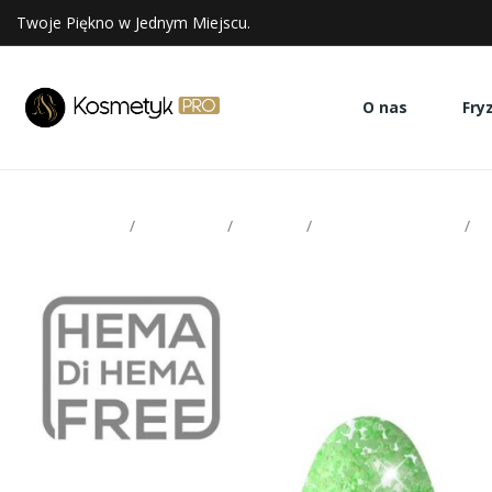
Twoje Piękno w Jednym Miejscu.
O nas
Fry
Strona glowna
Paznokcie
Makear
Lakiery hybrydowe
M