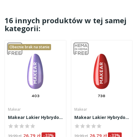
16 innych produktów w tej samej
kategorii:
Obecnie brak na stanie
Makear
Makear
Makear Lakier Hybrydowy 403 8ml
Makear Lakier Hybrydowy 738 8ml
26,79 zł
-33%
26,79 zł
-33%
39,99 zł
39,99 zł