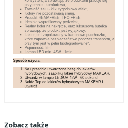
konsystencja sprawiają, że produktem pracuje się
przyjemnie i komfortowo,
Trwałość żelu - kilkutygodniowy efekt,
Kolory nie pozostawiają smug,
Produkt HEMAFREE, TPO FREE
Idealnie wyprofilowany pędzelek,
Realny kolor na nakrętce, oraz luksusowa butelka
sprawiają, że produkt jest wyjątkowy,
Lakier jest zapakowany w kartonowe pudełeczko,
które zapewnia bezpieczeństwo podczas transportu, a
przy tym jest w pełni biodegradowalne*,
Pojemność: 8ml,
Lampa LED min. 48W - 1min.
Sposób użycia:
Na uprzednio utwardzoną bazę do lakierów
hybrydowych, zaaplikuj lakier hybrydowy MAKEAR.
Utwardź w lampie LED/UV 48W - 60 sekund.
Nałóż Top do lakierów hybrydowych MAKEAR i
utwardź.
Zobacz także