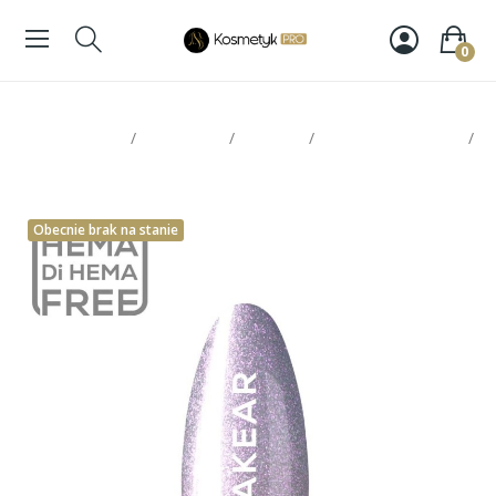
0
Strona glowna
Paznokcie
Makear
Lakiery hybrydowe
Makear Lakier Hybrydowy 401 8ml
Obecnie brak na stanie