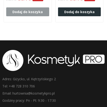
Dodaj do koszyka
Dodaj do koszyka
Adres: Giżycko, ul. Kętrzyńskiego 2
Tel: +48 728 310 706
Email: hurtownia@kosmetykpro.pl
Godziny pracy: Pn - Pt: 9:30 - 17:30