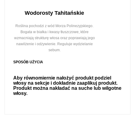
Wodorosty Tahitańskie
Roślina pochodzi z wód Morza Polinezyjskiego.
Bogata w białka i kwasy tłuszczowe, które
wzmacniają strukturę włosa oraz poprawiają jego
nawilżenie i odżywienie. Reguluje wydzielanie
sebum.
SPOSÓB UŻYCIA
Aby równomiernie nałożyć produkt podziel
włosy na sekcje i dokładnie zaaplikuj produkt.
Produkt można nakładać na suche lub wilgotne
włosy.