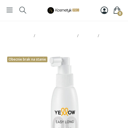
0
Strona glowna
Pielęgnacja włosów
Kuracje
Yellow easy
long tonic 125ml
Obecnie brak na stanie