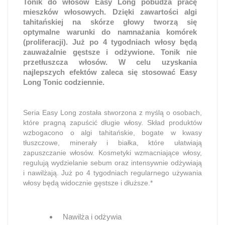
Tonik do włosów Easy Long pobudza pracę
mieszków włosowych. Dzięki zawartości algi
tahitańskiej na skórze głowy tworzą się
optymalne warunki do namnażania komórek
(proliferacji). Już po 4 tygodniach włosy będą
zauważalnie gęstsze i odżywione. Tonik nie
przetłuszcza włosów. W celu uzyskania
najlepszych efektów zaleca się stosować Easy
Long Tonic codziennie.
Seria Easy Long została stworzona z myślą o osobach,
które pragną zapuścić długie włosy. Skład produktów
wzbogacono o algi tahitańskie, bogate w kwasy
tłuszczowe, minerały i białka, które ułatwiają
zapuszczanie włosów. Kosmetyki wzmacniające włosy,
regulują wydzielanie sebum oraz intensywnie odżywiają
i nawilżają. Już po 4 tygodniach regularnego używania
włosy będą widocznie gęstsze i dłuższe.*
Nawilża i odżywia