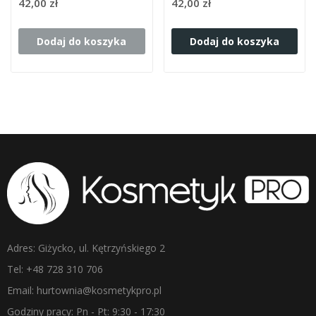
42,00 zł
42,00 zł
Dodaj do koszyka
Dodaj do koszyka
Adres: Giżycko, ul. Kętrzyńskiego 2
Tel: +48 728 310 706
Email: hurtownia@kosmetykpro.pl
Godziny pracy: Pn - Pt: 9:30 - 17:30