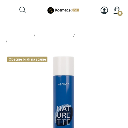
0
Strona glowna
Stylizacja włosów
Kosmetyki do utrwalania
Kemon lakier Naturette 500ml
Obecnie brak na stanie