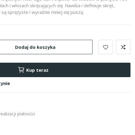
lach i włosach skręcających się. Nawilża i definiuje skręt,
e są sprężyste i wyraźnie mniej się puszą.
Dodaj do koszyka
Kup teraz
ynie
alizacji płatności