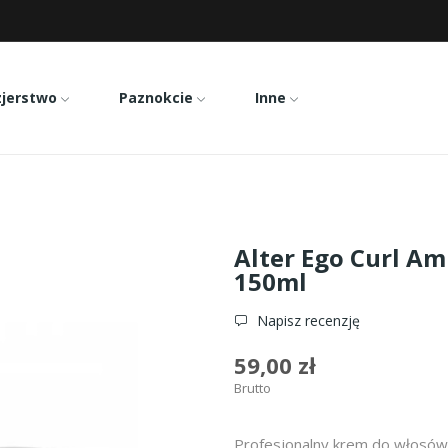
zjerstwo
Paznokcie
Inne
er Ego Curl Amplifier krem do włosów kręconych 150ml
Alter Ego Curl A
150ml
Napisz recenzję
59,00 zł
Brutto
Profesjonalny krem do włosów 