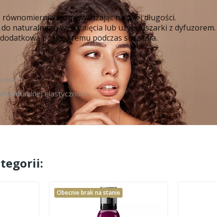
, równomiernie rozprowadzając na całej długości.
y do naturalnego wyschnięcia lub użyć suszarki z dyfuzorem.
łóż dodatkową porcję kremu podczas suszenia.
niowane.
em naturalnej elastyczności.
tegorii:
Obecnie brak na stanie