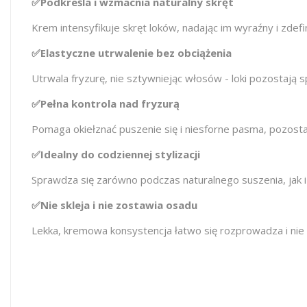
✅Podkreśla i wzmacnia naturalny skręt
Krem intensyfikuje skręt loków, nadając im wyraźny i zdefi
✅Elastyczne utrwalenie bez obciążenia
Utrwala fryzurę, nie sztywniejąc włosów - loki pozostają sp
✅Pełna kontrola nad fryzurą
Pomaga okiełznać puszenie się i niesforne pasma, pozost
✅Idealny do codziennej stylizacji
Sprawdza się zarówno podczas naturalnego suszenia, jak i
✅Nie skleja i nie zostawia osadu
Lekka, kremowa konsystencja łatwo się rozprowadza i nie