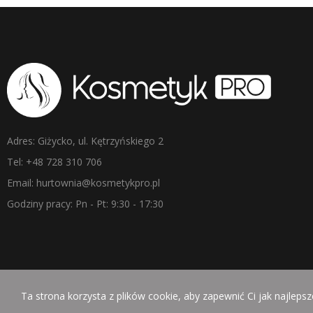
Adres: Giżycko, ul. Kętrzyńskiego 2
Tel: +48 728 310 706
Email: hurtownia@kosmetykpro.pl
Godziny pracy: Pn - Pt: 9:30 - 17:30
Ta strona korzysta z plików cookie, aby zapewnić Ci jak najleps
Copyright © KosmetykPro. Wszelkie prawa zastrzeżone. | Realizacj