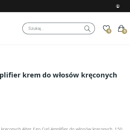
0
0
mplifier krem do włosów kręconych
kręconych Alter Ego Curl Amplifier do włosów kręconych, 150