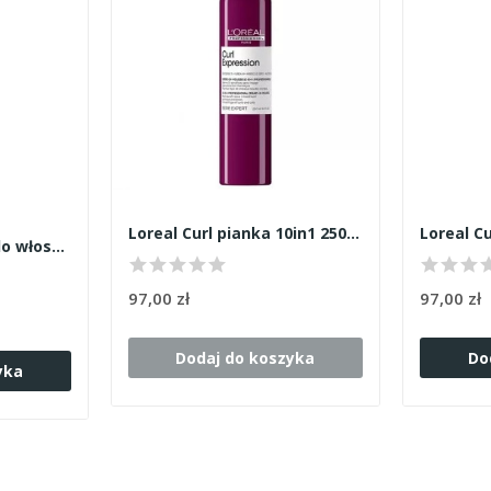
Loreal Curl pianka 10in1 250ml
Yellow curls pianka do włosów kręconych 160ml
97,00 zł
97,00 zł
Dodaj do koszyka
Do
yka