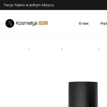
Twoje Piękno w Jednym Miejscu.
O nas
Fry
Strona glowna
Stylizacja włosów
Kosmetyki do loków
Alt