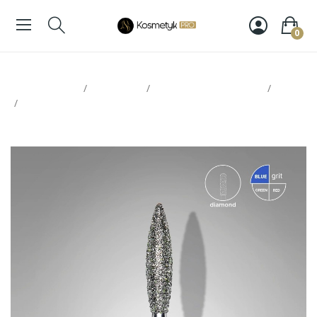
0
Strona glowna
Paznokcie
Akcesoria do Manicure
Frezy
Staleks frez diamentowy płomyk duży niebieski średnica
2,3mm/część robocza 10mm