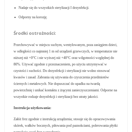
Nadaje się do wszystkich sterylizacji I dezynfekcji.
Odporny na korozję.
Środki ostrożności:
Przechowywać w miejscu suchym, wentylowanym, poza zasięgiem dzieci,
w odległości co najmniej 1 m od urządzeń grzewczych, w temperaturze nie
niższej niż +0°C i nie wyższej niż +40°C oraz wilgotności względnej do
80%. Używać zgodnie z przeznaczeniem, po użyciu utrzymywać w
czystości i suchości. Do dezynfekcji i sterylizacji nie wolno stosować
kwasów i zasad. Zabrania się używania do czyszczenia przedmiotów
ściernych i metalowych. Nie dopuszczać do upadku na twardą
powierzchnię i unikać kontaktu z żrącymi zanieczyszczeniami. Odporne na
wszystkie rodzaje dezynfekcji i sterylizacji bez utraty jakości.
Instrukcja użytkowania:
Załóż frez zgodnie z instrukcją urządzenia; stosuje się do opracowywania
skórek, wałków bocznych, piłowania pod paznokciami, polerowania płytki
paznokcia; usuń frez z urządzenia.