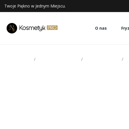
Twoje Piękno w Jednym Miejscu.
O nas
Fry
Strona glowna
Artykuły jednorazowe
Chusty zabiegowe
c