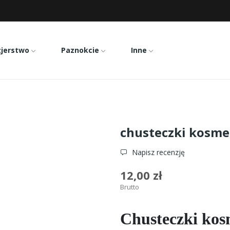
zjerstwo
Paznokcie
Inne
husteczki kosmetyczne jednorazowe 20x16 100szt
chusteczki kosme
Napisz recenzję
12,00 zł
Brutto
Chusteczki kos