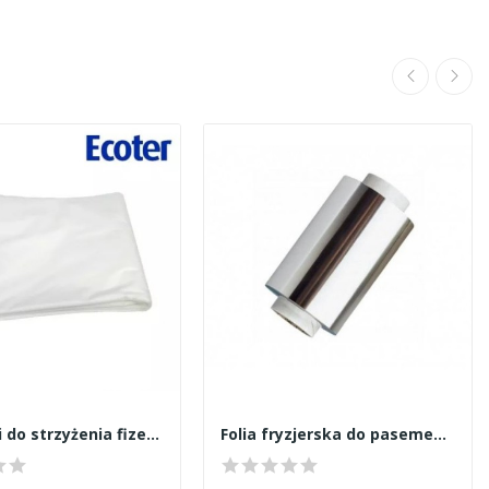
Pelerynki do strzyżenia fizelinowe 25szt
Folia fryzjerska do pasemek 250m