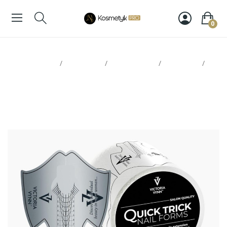
0
Strona glowna
Paznokcie
Victoria Vynn
Akcesoria
Victoria Vynn Formy Quick Trick 400szt