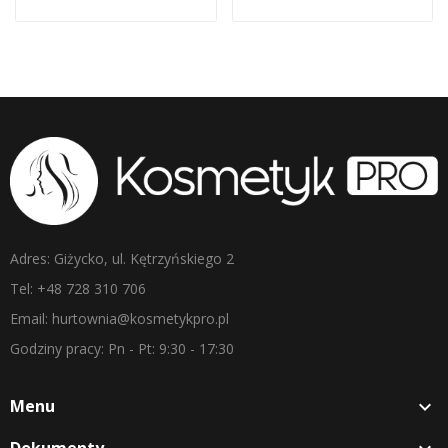
Adres: Giżycko, ul. Kętrzyńskiego 2
Tel: +48 728 310 706
Email: hurtownia@kosmetykpro.pl
Godziny pracy: Pn - Pt: 9:30 - 17:30
Menu

Dokumenty